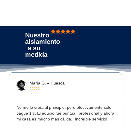
Nuestro
aislamiento
a su
medida
sca
José Luis R. – Arévalo





ipio, pero efectivamente solo
Gracias a esta oferta, he mejor
e puntual, profesional y ahora
hogar y ya noto un ahorro en la 
lida. ¡Increíble servicio!
Muy contento con el trato y la 
instalación.