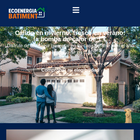
Cálido en invierno, fresco en verano:
la bomba de calor de 1 €
Disfrute de un mayor bienestar en su casa durante todo el año
con el apoyo de los CAEs.
Comprobar mi elegibilidad