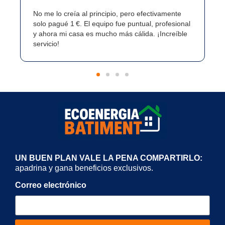
o creía al principio, pero efectivamente
Gracias a esta ofe
gué 1 €. El equipo fue puntual, profesional
mi hogar y ya noto
a mi casa es mucho más cálida. ¡Increíble
eléctrica. Muy con
o!
de la instalación.
UN BUEN PLAN VALE LA PENA COMPARTIRLO:
apadrina y gana beneficios exclusivos.
Correo electrónico