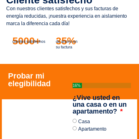
Cliente satisfecho
Con nuestros clientes satisfechos y sus facturas de
energía reducidas, ¡nuestra experiencia en aislamiento
marca la diferencia cada día!
5000+
35%
clientes satisfechos
de ahorro en
su factura
Probar mi
elegibilidad
16%
¿Vive usted en
una casa o en un
apartamento?
Casa
Apartamento